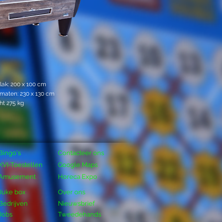
lak: 200 x 100 cm
maten: 230 x 130 cm
t 275 kg
Bingo's
Contacteer ons
KVI-Toestellen
Google Maps
Amusement
Horeca Expo
Juke box
Over ons
Bedrijven
Nieuwsbrief
Jobs
Tweedehands