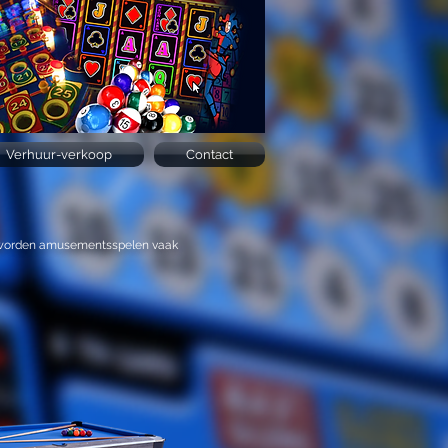
Verhuur-verkoop
Contact
or worden amusementsspelen vaak