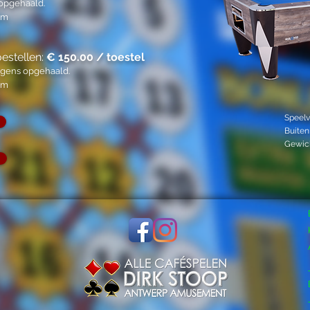
 opgehaald.
km
estellen:
€ 150.00 / toestel
orgens opgehaald.
km
Speelv
Buiten
Gewich