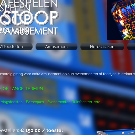
VI-toestellen
Amusement
Horecazaken
enwoordig graag voor extra amusement op hun evenementen of feestjes. Hierdo
E OF LANGE TERMIJN
rdagsfeesten - Barbeques - Evenementen, Tuinfeesten, enz ...
estellen:
€ 150.00 / toestel