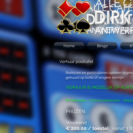
Home
Bingo
K
Verhuur pooltafel
Bedrijven en particulieren opteren teg
gehuurd op korte of langere termijn.
VERHUUR IS MOGELIJK OP KORT
Privéfeesten - Communiefeesten - Verjaa
PRIJZEN:
Weekend :
€ 200.00 / toestel
vanaf 3 to