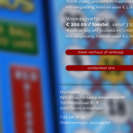
Wordt vrijdag geplaatst en maandag
Km-vergoeding: heen en weer € 1./
Weekdagverhuur :
€ 200.00 / toestel
vanaf 3 to
Wordt de dag zelf geplaatst en 's m
Km-vergoeding: heen en weer € 1./
meer verhuur of verkoop
contacteer ons
Hoofdzetel:
Dirk Stoop / Antwerp Amusement BV
Turnhoutsebaan
6 - 8
2100 Deune Antwerpen
03 326 31 33
T:
Ondernemingsnr.: 0433.099.258