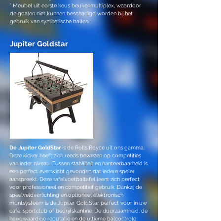
° Meubel uit eerste keus beukenmultiplex, waardoor
de goalen niet kunnen beschadigd worden bij het
gebruik van synthetische ballen.
Jupiter Goldstar
De Jupiter GoldStar
is de Rolls Royce uit ons gamma.
Deze kicker heeft zich reeds bewezen op competities
van ieder niveau. Tussen stabiliteit en hanteerbaarheid is
een perfect evenwicht gevonden dat iedere speler
aanspreekt. Deze tafelvoetbaltafel leent zich perfect
voor professioneel en competitief gebruik. Dankzij de
speelveldverlichting en optioneel elektronisch
muntsysteem is de Jupiter GoldStar perfect voor in uw
café, sportclub of bedrijfskantine. De duurzaamheid, de
hoogwaardige reputatie en de ultieme balcontrole