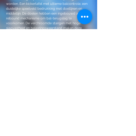
worden. Een kickertafel met ultieme balcontrole, een
duidelijke speelveld bedrukking met doellijnen en
middellijn. De doelen hebben een ingebouwd anti-
rebound mechanisme om bal-terugslag te
voorkomen. De verchroomde stangen met hoge
slagvastheid en belastingsweerstand maken deze
sjotter compleet.
Afmetingen:
Gewicht: 107,05 kg - Br 78 cm zonder baren - 131 cm
met baren - L 142 cm - H 142 cm
Meer info en prijzen
Contacteer ons
Bingo's
Google Maps
KVI-Toestellen
Amusement
Tweedehands
Nieuwsbrief
Horeca Expo
Over ons
Juke box
Contacteer overnames
Overnames
Hoofdzetel:
Dirk Stoop / Antwerp Amusement BV