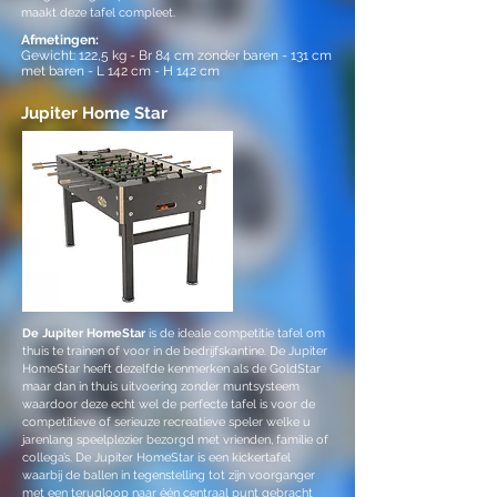
maakt deze tafel compleet.
Afmetingen:
Gewicht: 122,5 kg - Br 84 cm zonder baren - 131 cm
met baren - L 142 cm - H 142 cm
Jupiter Home Star
De Jupiter HomeStar
is de ideale competitie tafel om
thuis te trainen of voor in de bedrijfskantine. De Jupiter
HomeStar heeft dezelfde kenmerken als de GoldStar
maar dan in thuis uitvoering zonder muntsysteem
waardoor deze echt wel de perfecte tafel is voor de
competitieve of serieuze recreatieve speler welke u
jarenlang speelplezier bezorgd met vrienden, familie of
collega’s. De Jupiter HomeStar is een kickertafel
waarbij de ballen in tegenstelling tot zijn voorganger
met een terugloop naar één centraal punt gebracht