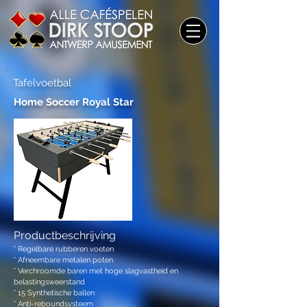
Tafelvoetbal
Home Soccer Royal Star
Productbeschrijving
° Regelbare rubberen voeten
° Afneembare metalen poten
° Verchroomde baren met hoge slagvastheid en
belastingsweerstand
° 15 Synthetische ballen
° Anti-reboundsysteem