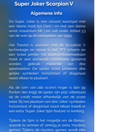
Super Joker Scorpion V
Algemene info
De Super Joker is een virtueel kaartspel met
een kleine inzet (50 Cent ) en met een kleine
winst (maximum 6€ ) en valt onder Artikel 3.3
van de wet op de kansspelen van 1999.
Het Toestel is voorzien met de Scorption V
technologie en nieuw is het TFT scherm en
een ticket printer. Via kaartsymbolenreeksen
moet er een winnende combinatie gevormd
worden, gebruik makende van drie
speelvlakken De speler moet proberen drie
gelijke symbolen horizontaal of diagonaal
naast elkaar te plaatsen.
Als de som van alle score's hoger is dan 99
Punten dan krijgt de speler zijn prijs uitbetaald
op de credit meter afhankelijk van de score
tabel. Bij het plaatsen van drie 'Joker' symbolen
horizontaal of diagonaal naast elkaar treedt er
een extra 'Super Joker Spin feature' in werking,
Tijdens de Spin is het mogelijk om de Bonus-
waarde te winnen of verkrijg je extra 'mystery
games'. Tijdens de mystery games wordt elke