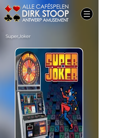
Super,Joker