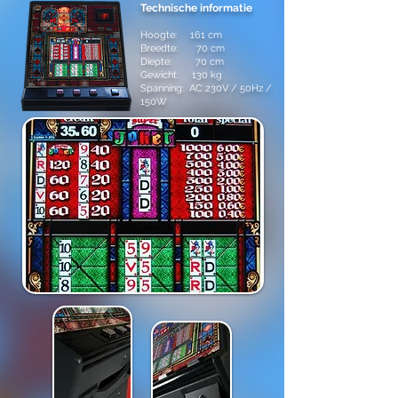
Technische informatie
Hoogte: 161 cm
Breedte: 70 cm
Diepte: 70 cm
Gewicht: 130 kg
Spanning: AC 230V / 50Hz /
150W